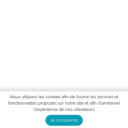
Nous utilisons les cookies afin de fournir les services et
fonctionnalités proposés sur notre site et afin d’améliorer
Home
Biosphere
Meditation
Relaxation
Plus
l’expérience de nos utilisateurs
Copyright
©
2026 -
Cap Zen International.
Tous droits réservés.
|
Je comprends
Confidentialité
|
Conditions générales d'utilisation
|
Contactez-nous